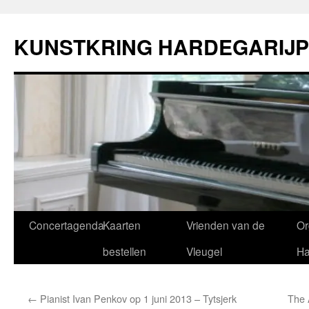
Ga
naar
KUNSTKRING HARDEGARIJP
de
inhoud
Concertagenda
Kaarten
Vrienden van de
Or
bestellen
Vleugel
Ha
←
Pianist Ivan Penkov op 1 juni 2013 – Tytsjerk
The 