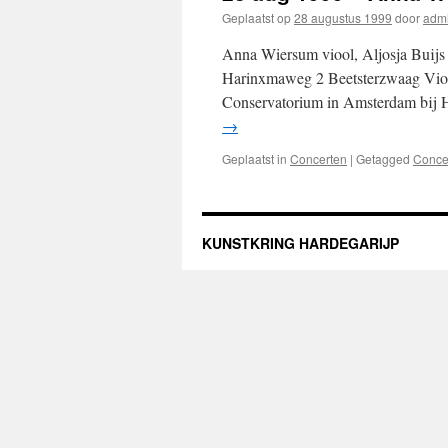
Geplaatst op
28 augustus 1999
door
adm
Anna Wiersum viool, Aljosja Buijs
Harinxmaweg 2 Beetsterzwaag Viol
Conservatorium in Amsterdam bij
→
Geplaatst in
Concerten
|
Getagged
Concer
KUNSTKRING HARDEGARIJP