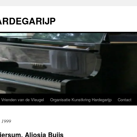
ARDEGARIJP
Vrienden van de Vleugel
Organisatie Kunstkring Hardegarijp
Contact
s 1999
ersum, Aljosja Buijs