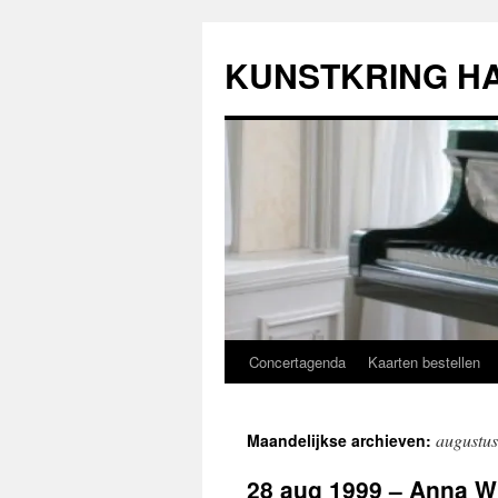
Ga
naar
KUNSTKRING H
de
inhoud
Concertagenda
Kaarten bestellen
augustu
Maandelijkse archieven:
28 aug 1999 – Anna Wi