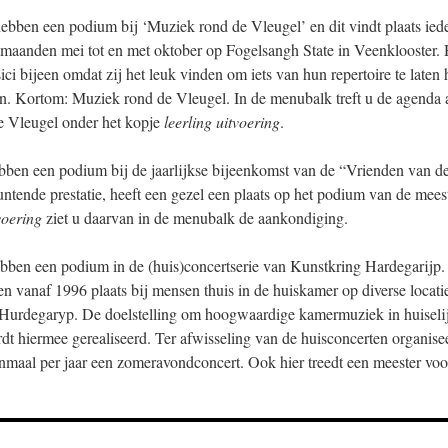
ebben een podium bij ‘Muziek rond de Vleugel’ en dit vindt plaats iede
maanden mei tot en met oktober op Fogelsangh State in Veenklooster. 
ci bijeen omdat zij het leuk vinden om iets van hun repertoire te laten
en. Kortom: Muziek rond de Vleugel. In de menubalk treft u de agenda
 Vleugel onder het kopje
leerling uitvoering
.
bben een podium bij de jaarlijkse bijeenkomst van de “Vrienden van d
ntende prestatie, heeft een gezel een plaats op het podium van de mees
voering
ziet u daarvan in de menubalk de aankondiging.
bben een podium in de (huis)concertserie van Kunstkring Hardegarijp
n vanaf 1996 plaats bij mensen thuis in de huiskamer op diverse locati
urdegaryp. De doelstelling om hoogwaardige kamermuziek in huiselij
dt hiermee gerealiseerd. Ter afwisseling van de huisconcerten organise
maal per jaar een zomeravondconcert. Ook hier treedt een meester voor 