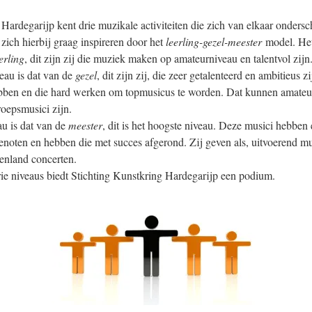
ardegarijp kent drie muzikale activiteiten die zich van elkaar ondersc
t zich hierbij graag inspireren door het
leerling-gezel-meester
model. Het
erling
, dit zijn zij die muziek maken op amateurniveau en talentvol zijn
eau is dat van de
gezel
, dit zijn zij, die zeer getalenteerd en ambitieus z
bben en die hard werken om topmusicus te worden. Dat kunnen amateu
oepsmusici zijn.
au is dat van de
meester
, dit is het hoogste niveau. Deze musici hebben
enoten en hebben die met succes afgerond. Zij geven als, uitvoerend mu
tenland concerten.
rie niveaus biedt Stichting Kunstkring Hardegarijp een podium.