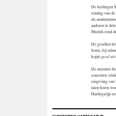
De leerlingen h
zondag van de 
als amateurmusi
anderen te del
Muziek rond de
De gezellen he
Soms, bij uitmu
kopje
gezel uit
De meesters he
concerten vinde
omgeving van H
laten horen wor
Hardegarijp een