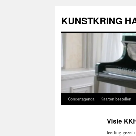
Ga
naar
KUNSTKRING H
de
inhoud
Concertagenda
Kaarten bestellen
Visie KK
leerling-gezel-