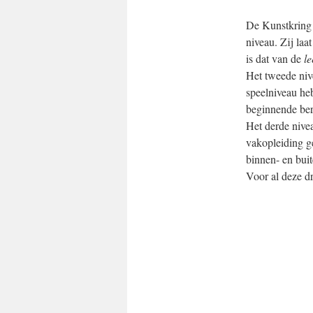
De Kunstkring H
niveau. Zij laa
is dat van de
le
Het tweede niv
speelniveau he
beginnende ber
Het derde nive
vakopleiding g
binnen- en bui
Voor al deze d