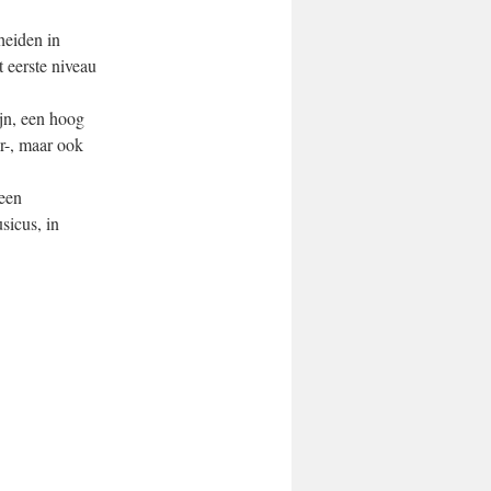
heiden in
 eerste niveau
.
ijn, een hoog
r-, maar ook
 een
sicus, in