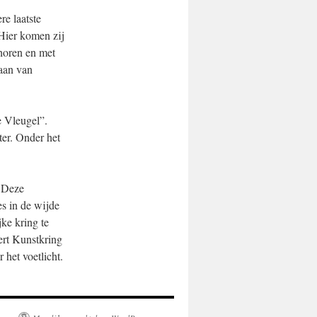
re laatste
Hier komen zij
 horen en met
 aan van
e Vleugel”.
ter. Onder het
. Deze
es in de wijde
ke kring te
ert Kunstkring
het voetlicht.