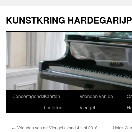
Ga
naar
KUNSTKRING HARDEGARIJP
de
inhoud
Concertagenda
Kaarten
Vrienden van de
Or
bestellen
Vleugel
Ha
←
Vrienden van de Vleugel avond 4 juni 2016
Uniek Zom