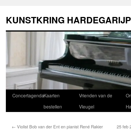
Ga
naar
KUNSTKRING HARDEGARIJP
de
inhoud
Concertagenda
Kaarten
Vrienden van de
Or
bestellen
Vleugel
Ha
←
Violist Bob van der Ent en pianist René Rakier
25 feb