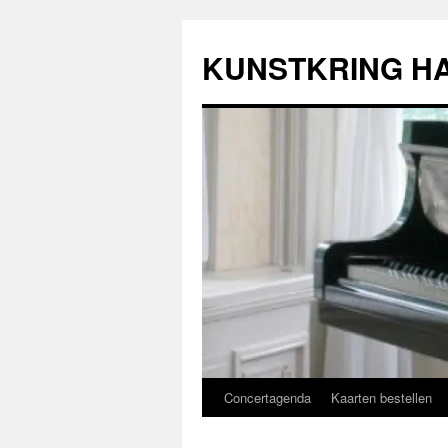
Ga
naar
KUNSTKRING H
de
inhoud
Concertagenda
Kaarten bestellen