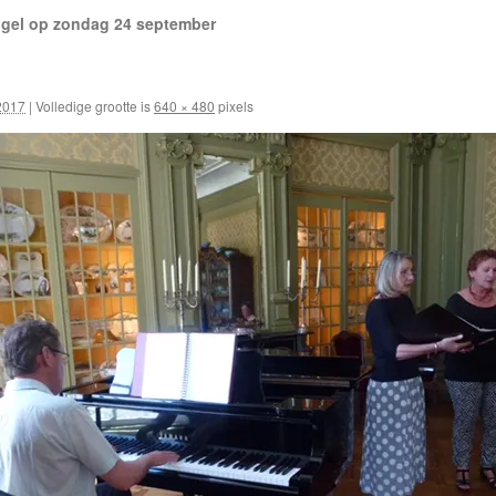
gel op zondag 24 september
 2017
|
Volledige grootte is
640 × 480
pixels