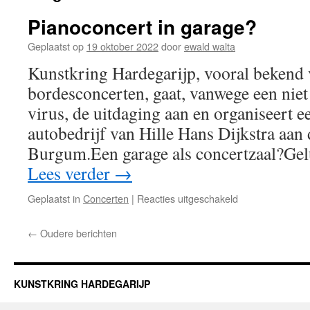
Pianoconcert in garage?
Geplaatst op
19 oktober 2022
door
ewald walta
Kunstkring Hardegarijp, vooral bekend 
bordesconcerten, gaat, vanwege een nie
virus, de uitdaging aan en organiseert e
autobedrijf van Hille Hans Dijkstra aan
Burgum.Een garage als concertzaal?Ge
Lees verder
→
voor
Geplaatst in
Concerten
|
Reacties uitgeschakeld
Pianoconcert
in
←
Oudere berichten
garage?
KUNSTKRING HARDEGARIJP